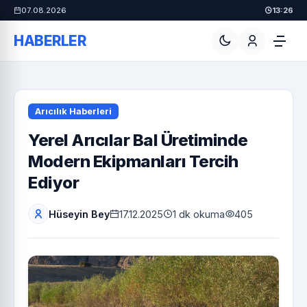
07.08.2026
13:26
HABERLER
Arıcılık Haberleri
Yerel Arıcılar Bal Üretiminde
Modern Ekipmanları Tercih
Ediyor
Hüseyin Bey
17.12.2025
1 dk okuma
405