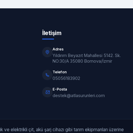
İletişim
Adres
Yıldırım Beyazıt Mahallesi 5142. Sk.
NO:30/A 35080 Bornova/İzmir
Telefon
05056183902
E-Posta
destek@atlasurunleri.com
 ve elektrikli çit, akü şarj cihazı gibi tarım ekipmanları üzerine