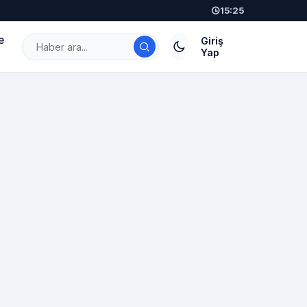
15:25
e
Giriş
Yap